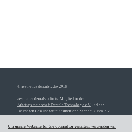
© aesthetica dentalstudio 2019
aesthetica dentalstudio ist Mitglied in der
Arbeitsgemeinschaft Dentale Technologie e.V.
und der
Deutschen Gesellschaft für ästhetische Zahnheilkunde e.V.
Um unsere Webseite für Sie optimal zu gestalten, verwenden wir